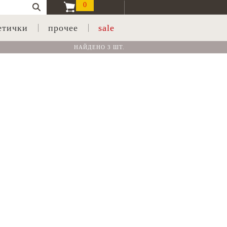
0
етички
прочее
sale
НАЙДЕНО 3 ШТ.