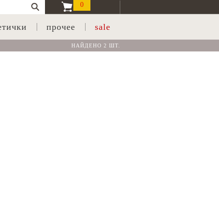
0
етички
прочее
sale
НАЙДЕНО 2 ШТ.