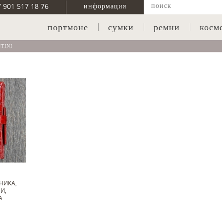
7 901 517 18 76
информация
портмоне
сумки
ремни
косм
TINI
НИКА,
И,
А